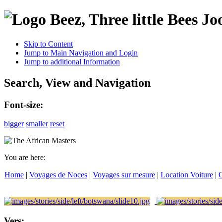
Jo
Skip to Content
Jump to Main Navigation and Login
Jump to additional Information
Search, View and Navigation
Font-size:
bigger
smaller
reset
You are here:
Home
|
Voyages de Noces
|
Voyages sur mesure
|
Location Voiture
|
O
Vers: